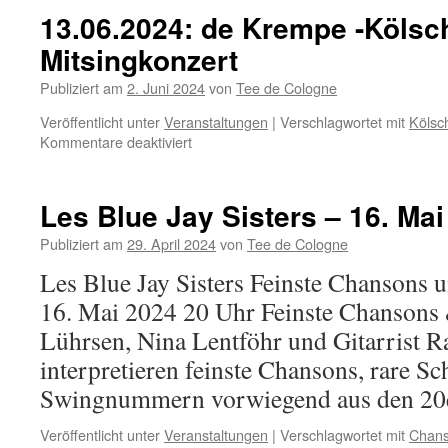
Hunt
13.06.2024: de Krempe -Kölsc
(irische
Mitsingkonzert
Singer/Songwriterin
Publiziert am
2. Juni 2024
von
Tee de Cologne
Veröffentlicht unter
Veranstaltungen
|
Verschlagwortet mit
Kölsc
für
Kommentare deaktiviert
13.06.2024:
de
Krempe
Les Blue Jay Sisters – 16. Mai
-
Kölsches
Publiziert am
29. April 2024
von
Tee de Cologne
Mitsingkonzert
Les Blue Jay Sisters Feinste Chansons u
16. Mai 2024 20 Uhr Feinste Chansons
Lührsen, Nina Lentföhr und Gitarrist Ra
interpretieren feinste Chansons, rare Sc
Swingnummern vorwiegend aus den 2
Veröffentlicht unter
Veranstaltungen
|
Verschlagwortet mit
Chan