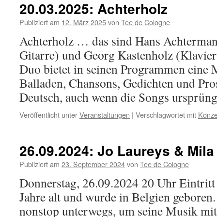
Koch
20.03.2025: Achterholz
Publiziert am
12. März 2025
von
Tee de Cologne
Achterholz … das sind Hans Achterma
Gitarre) und Georg Kastenholz (Klavie
Duo bietet in seinen Programmen eine 
Balladen, Chansons, Gedichten und Pros
Deutsch, auch wenn die Songs ursprün
Veröffentlicht unter
Veranstaltungen
|
Verschlagwortet mit
Konze
26.09.2024: Jo Laureys & Mila
Publiziert am
23. September 2024
von
Tee de Cologne
Donnerstag, 26.09.2024 20 Uhr Eintritt 
Jahre alt und wurde in Belgien geboren. 
nonstop unterwegs, um seine Musik mit