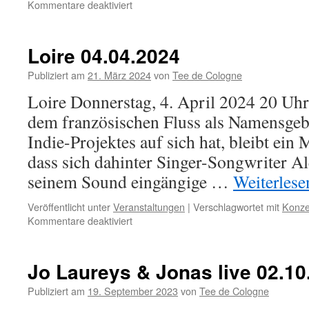
für
Kommentare deaktiviert
Les
Blue
Jay
Loire 04.04.2024
Sisters
–
Publiziert am
21. März 2024
von
Tee de Cologne
16.
Loire Donnerstag, 4. April 2024 20 Uh
Mai
2024
dem französischen Fluss als Namensgeb
Indie-Projektes auf sich hat, bleibt ein 
dass sich dahinter Singer-Songwriter Al
seinem Sound eingängige …
Weiterles
Veröffentlicht unter
Veranstaltungen
|
Verschlagwortet mit
Konze
für
Kommentare deaktiviert
Loire
04.04.2024
Jo Laureys & Jonas live 02.1
Publiziert am
19. September 2023
von
Tee de Cologne