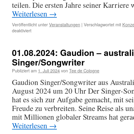
teilen. Die ersten Jahre seiner Karriere
Weiterlesen
→
Veröffentlicht unter
Veranstaltungen
|
Verschlagwortet mit
Konze
für
deaktiviert
26.09.2024:
Jo
Laureys
01.08.2024: Gaudion – austral
&
Singer/Songwriter
Mila
Publiziert am
1. Juli 2024
von
Tee de Cologne
Gaudion Singer/Songwriter aus Australi
August 2024 um 20 Uhr Der Singer-S
hat es sich zur Aufgabe gemacht, mit se
Freude zu verbreiten. Seine Reise als u
mit Millionen globaler Streams hat ger
Weiterlesen
→