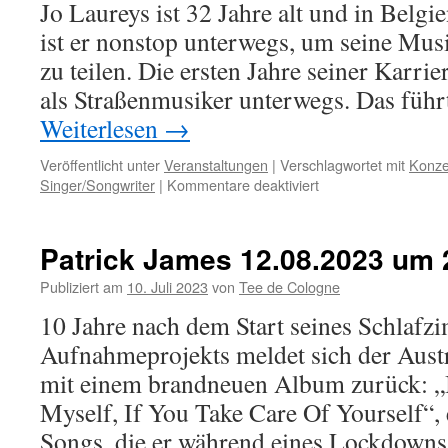
Jo Laureys ist 32 Jahre alt und in Belgi
ist er nonstop unterwegs, um seine Mus
zu teilen. Die ersten Jahre seiner Karrie
als Straßenmusiker unterwegs. Das füh
Weiterlesen
→
Veröffentlicht unter
Veranstaltungen
|
Verschlagwortet mit
Konze
für
Singer/Songwriter
|
Kommentare deaktiviert
Jo
Laureys
&
Patrick James 12.08.2023 um 
Jonas
live
Publiziert am
10. Juli 2023
von
Tee de Cologne
02.10.2023
10 Jahre nach dem Start seines Schlafz
um
20
Aufnahmeprojekts meldet sich der Austr
Uhr
mit einem brandneuen Album zurück: „I
Myself, If You Take Care Of Yourself“
Songs, die er während eines Lockdowns