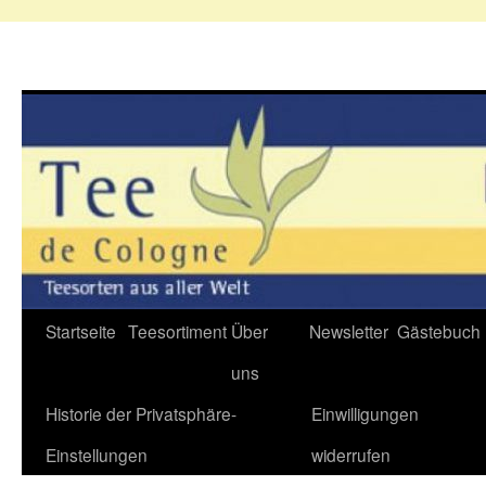
Zum
Startseite
Teesortiment
Über
Newsletter
Gästebuch
Inhalt
uns
springen
Historie der Privatsphäre-
Einwilligungen
Einstellungen
widerrufen