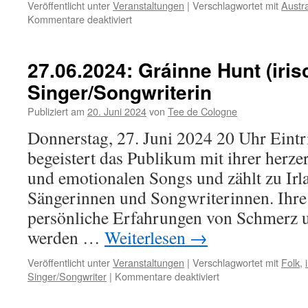
Veröffentlicht unter
Veranstaltungen
|
Verschlagwortet mit
Austra
für
Kommentare deaktiviert
01.08.2024:
Gaudion
–
27.06.2024: Gráinne Hunt (iris
australischer
Singer/Songwriterin
Singer/Songwriter
Publiziert am
20. Juni 2024
von
Tee de Cologne
Donnerstag, 27. Juni 2024 20 Uhr Eintr
begeistert das Publikum mit ihrer herz
und emotionalen Songs und zählt zu Irl
Sängerinnen und Songwriterinnen. Ihr
persönliche Erfahrungen von Schmerz 
werden …
Weiterlesen
→
Veröffentlicht unter
Veranstaltungen
|
Verschlagwortet mit
Folk
,
für
Singer/Songwriter
|
Kommentare deaktiviert
27.06.2024:
Gráinne