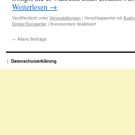
Weiterlesen
→
Veröffentlicht unter
Veranstaltungen
|
Verschlagwortet mit
Austra
für
Singer/Songwriter
|
Kommentare deaktiviert
Patrick
James
←
Ältere Beiträge
12.08.2023
um
20
Uhr
Datenschutzerklärung