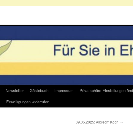
Newsletter
Gästebuch
Impressum
Privatsphäre-Einstellungen änd
n
Einwilligungen widerrufen
09.05.2025: Albrecht Koch
→