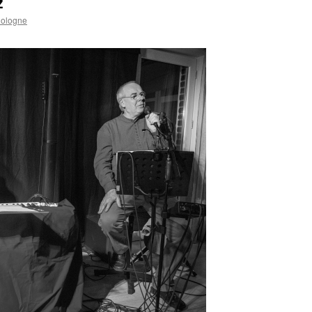
z
Cologne