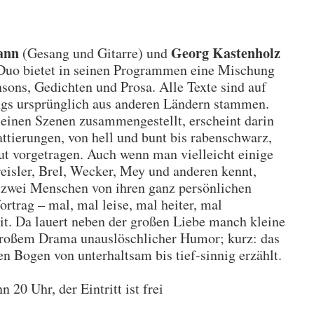
ann
Georg Kastenholz
(Gesang und Gitarre) und
 Duo bietet in seinen Programmen eine Mischung
sons, Gedichten und Prosa. Alle Texte sind auf
ngs ursprünglich aus anderen Ländern stammen.
leinen Szenen zusammengestellt, erscheint darin
attierungen, von hell und bunt bis rabenschwarz,
ut vorgetragen. Auch wenn man vielleicht einige
eisler, Brel, Wecker, Mey und anderen kennt,
r zwei Menschen von ihren ganz persönlichen
ortrag – mal, mal leise, mal heiter, mal
it. Da lauert neben der großen Liebe manch kleine
roßem Drama unauslöschlicher Humor; kurz: das
en Bogen von unterhaltsam bis tief-sinnig erzählt.
n 20 Uhr, der Eintritt ist frei