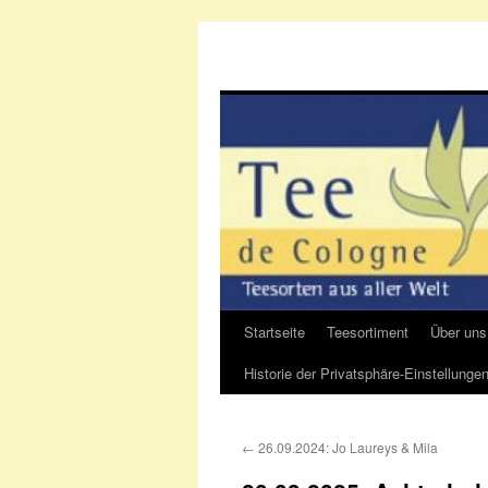
Startseite
Teesortiment
Über uns
Zum
Historie der Privatsphäre-Einstellunge
Inhalt
springen
←
26.09.2024: Jo Laureys & Mila