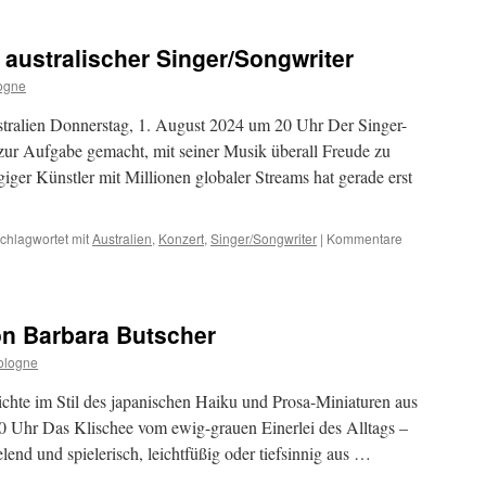
 australischer Singer/Songwriter
ogne
tralien Donnerstag, 1. August 2024 um 20 Uhr Der Singer-
r Aufgabe gemacht, mit seiner Musik überall Freude zu
giger Künstler mit Millionen globaler Streams hat gerade erst
chlagwortet mit
Australien
,
Konzert
,
Singer/Songwriter
|
Kommentare
on Barbara Butscher
ologne
hte im Stil des japanischen Haiku und Prosa-Miniaturen aus
20 Uhr Das Klischee vom ewig-grauen Einerlei des Alltags –
lend und spielerisch, leichtfüßig oder tiefsinnig aus …