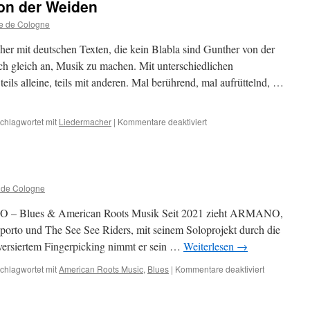
von der Weiden
e de Cologne
r mit deutschen Texten, die kein Blabla sind Gunther von der
h gleich an, Musik zu machen. Mit unterschiedlichen
 teils alleine, teils mit anderen. Mal berührend, mal aufrüttelnd, …
für
chlagwortet mit
Liedermacher
|
Kommentare deaktiviert
09.10.2025:
Gunther
von
der
Weiden
 de Cologne
NO – Blues & American Roots Musik Seit 2021 zieht ARMANO,
orto und The See See Riders, mit seinem Soloprojekt durch die
versiertem Fingerpicking nimmt er sein …
Weiterlesen
→
für
chlagwortet mit
American Roots Music
,
Blues
|
Kommentare deaktiviert
Armano
19.09.2025