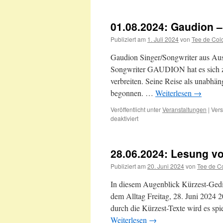
E.
Norton
01.08.2024: Gaudion –
(USA)
15.08.2024
Publiziert am
1. Juli 2024
von
Tee de Col
Gaudion Singer/Songwriter aus Aus
Songwriter GAUDION hat es sich zu
verbreiten. Seine Reise als unabhän
begonnen. …
Weiterlesen
→
Veröffentlicht unter
Veranstaltungen
|
Vers
für
deaktiviert
01.08.2024:
Gaudion
–
28.06.2024: Lesung v
australischer
Singer/Songwriter
Publiziert am
20. Juni 2024
von
Tee de C
In diesem Augenblick Kürzest-Gedic
dem Alltag Freitag, 28. Juni 2024 
durch die Kürzest-Texte wird es spie
Weiterlesen
→