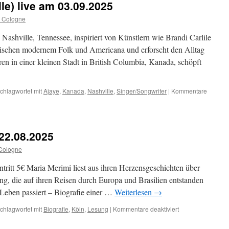
le) live am 03.09.2025
e Cologne
ashville, Tennessee, inspiriert von Künstlern wie Brandi Carlile
ischen modernem Folk und Americana und erforscht den Alltag
n in einer kleinen Stadt in British Columbia, Kanada, schöpft
chlagwortet mit
Ajaye
,
Kanada
,
Nashville
,
Singer/Songwriter
|
Kommentare
 22.08.2025
Cologne
tritt 5€ Maria Merimi liest aus ihren Herzensgeschichten über
, die auf ihren Reisen durch Europa und Brasilien entstanden
 „Leben passiert – Biografie einer …
Weiterlesen
→
für
chlagwortet mit
Biografie
,
Köln
,
Lesung
|
Kommentare deaktiviert
Maria
Merimi