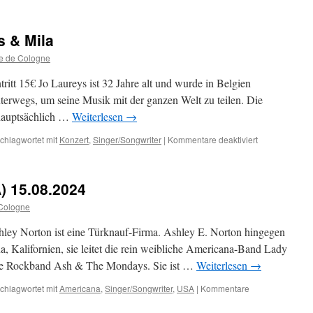
20.03.2025:
Achterholz
s & Mila
e de Cologne
itt 15€ Jo Laureys ist 32 Jahre alt und wurde in Belgien
nterwegs, um seine Musik mit der ganzen Welt zu teilen. Die
 hauptsächlich …
Weiterlesen
→
für
chlagwortet mit
Konzert
,
Singer/Songwriter
|
Kommentare deaktiviert
26.09.2024:
Jo
Laureys
) 15.08.2024
&
Mila
Cologne
ley Norton ist eine Türknauf-Firma. Ashley E. Norton hingegen
a, Kalifornien, sie leitet die rein weibliche Americana-Band Lady
r die Rockband Ash & The Mondays. Sie ist …
Weiterlesen
→
chlagwortet mit
Americana
,
Singer/Songwriter
,
USA
|
Kommentare