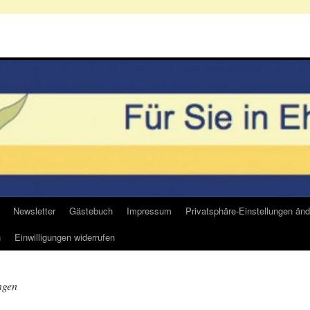
Newsletter
Gästebuch
Impressum
Privatsphäre-Einstellungen änd
n
Einwilligungen widerrufen
ngen