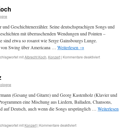
liest
Koch
am
22.08.2025
logne
r und Geschichtenerzähler. Seine deutschsprachigen Songs und
Geschichten mit überraschenden Wendungen und Pointen –
e sind etwa so rosarot wie Serge Gainsbourgs Lunge.
ite von Swing über Americana …
Weiterlesen
→
für
chlagwortet mit
Albrecht Koch
,
Konzert
|
Kommentare deaktiviert
09.05.2025:
Albrecht
Koch
z
Cologne
rmann (Gesang und Gitarre) und Georg Kastenholz (Klavier und
 Programmen eine Mischung aus Liedern, Balladen, Chansons,
ind auf Deutsch, auch wenn die Songs ursprünglich …
Weiterlesen
für
chlagwortet mit
Konzert
|
Kommentare deaktiviert