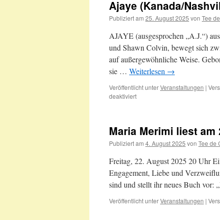
Ajaye (Kanada/Nashvil
Publiziert am
25. August 2025
von
Tee d
AJAYE (ausgesprochen „A.J.“) aus N
und Shawn Colvin, bewegt sich zw
auf außergewöhnliche Weise. Gebore
sie …
Weiterlesen
→
Veröffentlicht unter
Veranstaltungen
|
Vers
für
deaktiviert
Ajaye
(Kanada/Nashville)
live
Maria Merimi liest am
am
03.09.2025
Publiziert am
4. August 2025
von
Tee de 
Freitag, 22. August 2025 20 Uhr Ein
Engagement, Liebe und Verzweiflung
sind und stellt ihr neues Buch vor:
Veröffentlicht unter
Veranstaltungen
|
Vers