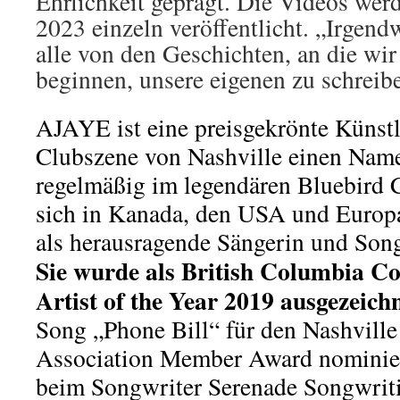
Ehrlichkeit geprägt. Die Videos wer
2023 einzeln veröffentlicht. „Irgend
alle von den Geschichten, an die wi
beginnen, unsere eigenen zu schrei
AJAYE ist eine preisgekrönte Künstle
Clubszene von Nashville einen Nam
regelmäßig im legen­dären Bluebird Ca
sich in Kanada, den USA und Europa
als herausragende Sängerin und Songw
Sie wurde als British Columbia C
Artist of the Year 2019 ausgezeichn
Song „Phone Bill“ für den Nashville
Association Member Award nomi­niert
beim Songwriter Serenade Songwriti