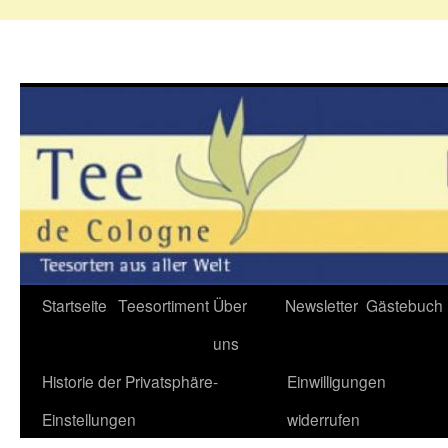
Zum
Startseite
Teesortiment
Über
Newsletter
Gästebuch
Inhalt
uns
springen
Historie der Privatsphäre-
Einwilligungen
Einstellungen
widerrufen