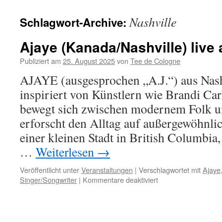
Nashville
Schlagwort-Archive:
Ajaye (Kanada/Nashville) live
Publiziert am
25. August 2025
von
Tee de Cologne
AJAYE (ausgesprochen „A.J.“) aus Nash
inspiriert von Künstlern wie Brandi Car
bewegt sich zwischen modernem Folk 
erforscht den Alltag auf außergewöhnli
einer kleinen Stadt in British Columbia,
…
Weiterlesen
→
Veröffentlicht unter
Veranstaltungen
|
Verschlagwortet mit
Ajaye
für
Singer/Songwriter
|
Kommentare deaktiviert
Ajaye
(Kanada/Nashville)
live
am