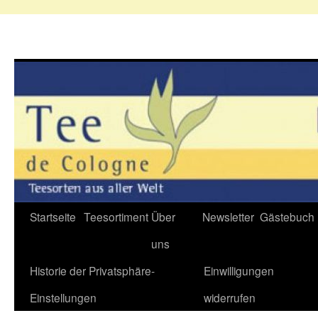
Zum
Startseite
Teesortiment
Über
Newsletter
Gästebuch
Inhalt
uns
springen
Historie der Privatsphäre-
Einwilligungen
Einstellungen
widerrufen