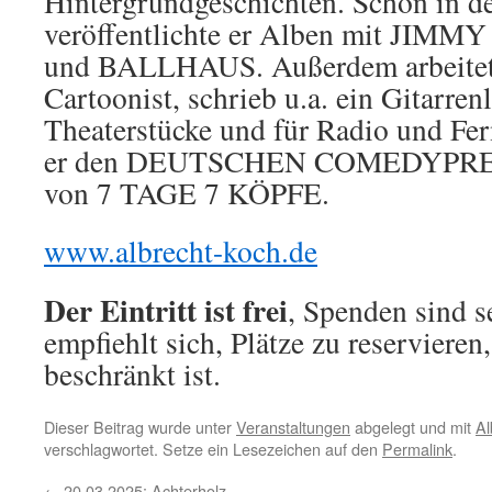
Hintergrundgeschichten. Schon in d
veröffentlichte er Alben mit JI
und BALLHAUS. Außerdem arbeitet 
Cartoonist, schrieb u.a. ein Gitarren
Theaterstücke und für Radio und Fer
er den DEUTSCHEN COMEDYPREIS
von 7 TAGE 7 KÖPFE.
www.albrecht-koch.de
Der Eintritt ist frei
, Spenden sind 
empfiehlt sich, Plätze zu reservieren
beschränkt ist.
Dieser Beitrag wurde unter
Veranstaltungen
abgelegt und mit
Al
verschlagwortet. Setze ein Lesezeichen auf den
Permalink
.
←
20.03.2025: Achterholz