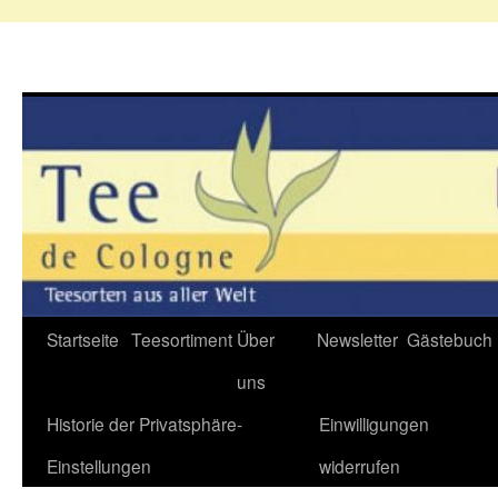
Zum
Startseite
Teesortiment
Über
Newsletter
Gästebuch
Inhalt
uns
springen
Historie der Privatsphäre-
Einwilligungen
Einstellungen
widerrufen