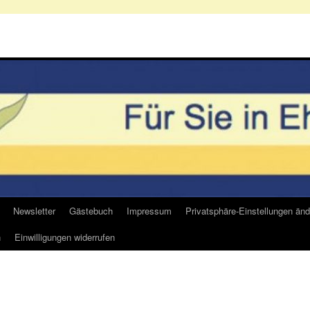
Newsletter
Gästebuch
Impressum
Privatsphäre-Einstellungen änd
n
Einwilligungen widerrufen