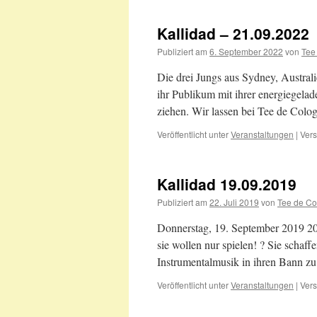
James
12.08.2023
Kallidad – 21.09.2022
um
20
Publiziert am
6. September 2022
von
Tee
Uhr
Die drei Jungs aus Sydney, Australie
ihr Publikum mit ihrer energiegela
ziehen. Wir lassen bei Tee de Col
Veröffentlicht unter
Veranstaltungen
|
Vers
Kallidad 19.09.2019
Publiziert am
22. Juli 2019
von
Tee de Co
Donnerstag, 19. September 2019 20 
sie wollen nur spielen! ? Sie schaff
Instrumentalmusik in ihren Bann zu
Veröffentlicht unter
Veranstaltungen
|
Vers