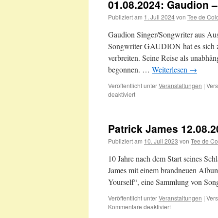
01.08.2024: Gaudion –
Publiziert am
1. Juli 2024
von
Tee de Col
Gaudion Singer/Songwriter aus Aus
Songwriter GAUDION hat es sich zu
verbreiten. Seine Reise als unabhän
begonnen. …
Weiterlesen
→
Veröffentlicht unter
Veranstaltungen
|
Vers
für
deaktiviert
01.08.2024:
Gaudion
–
Patrick James 12.08.
australischer
Singer/Songwriter
Publiziert am
10. Juli 2023
von
Tee de Co
10 Jahre nach dem Start seines Sch
James mit einem brandneuen Album 
Yourself“, eine Sammlung von Son
Veröffentlicht unter
Veranstaltungen
|
Vers
für
Kommentare deaktiviert
Patrick