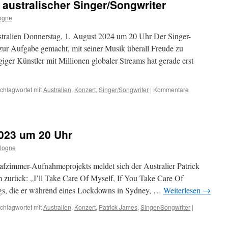
 australischer Singer/Songwriter
ogne
tralien Donnerstag, 1. August 2024 um 20 Uhr Der Singer-
r Aufgabe gemacht, mit seiner Musik überall Freude zu
giger Künstler mit Millionen globaler Streams hat gerade erst
chlagwortet mit
Australien
,
Konzert
,
Singer/Songwriter
|
Kommentare
2023 um 20 Uhr
logne
lafzimmer-Aufnahmeprojekts meldet sich der Australier Patrick
zurück: „I’ll Take Care Of Myself, If You Take Care Of
gs, die er während eines Lockdowns in Sydney, …
Weiterlesen
→
chlagwortet mit
Australien
,
Konzert
,
Patrick James
,
Singer/Songwriter
|