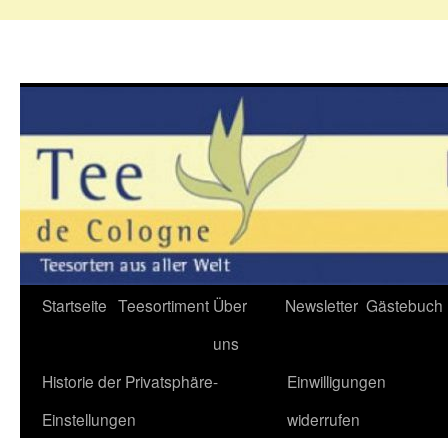
Zum
Startseite
Teesortiment
Über
Newsletter
Gästebuch
Inhalt
uns
springen
Historie der Privatsphäre-
Einwilligungen
Einstellungen
widerrufen