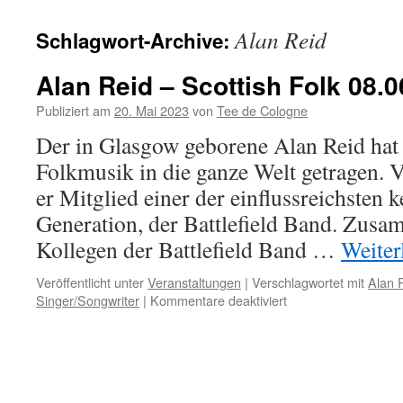
Alan Reid
Schlagwort-Archive:
Alan Reid – Scottish Folk 08.0
Publiziert am
20. Mai 2023
von
Tee de Cologne
Der in Glasgow geborene Alan Reid hat 
Folkmusik in die ganze Welt getragen. 
er Mitglied einer der einflussreichsten 
Generation, der Battlefield Band. Zus
Kollegen der Battlefield Band …
Weiter
Veröffentlicht unter
Veranstaltungen
|
Verschlagwortet mit
Alan 
für
Singer/Songwriter
|
Kommentare deaktiviert
Alan
Reid
–
Scottish
Folk