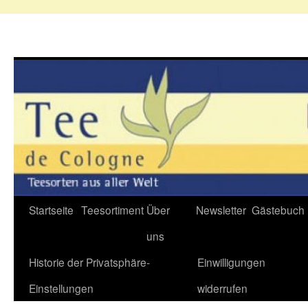
Zum
Startseite
Teesortiment
Über
Newsletter
Gästebuch
Inhalt
uns
springen
Historie der Privatsphäre-
Einwilligungen
Einstellungen
widerrufen