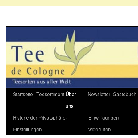
Zum
Startseite
Teesortiment
Über
Newsletter
Gästebuch
Inhalt
uns
springen
Historie der Privatsphäre-
Einwilligungen
Einstellungen
widerrufen