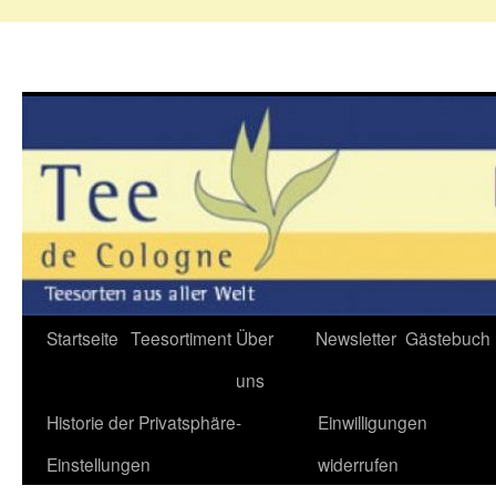
Zum
Startseite
Teesortiment
Über
Newsletter
Gästebuch
Inhalt
uns
springen
Historie der Privatsphäre-
Einwilligungen
Einstellungen
widerrufen