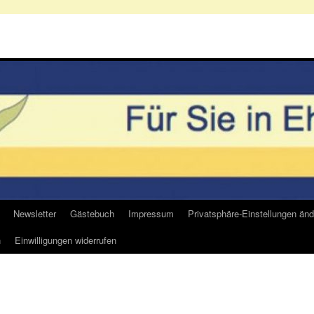
Newsletter
Gästebuch
Impressum
Privatsphäre-Einstellungen änd
n
Einwilligungen widerrufen