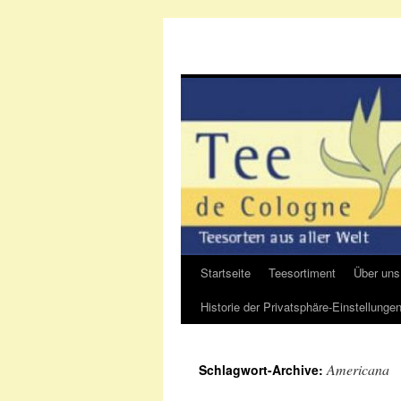
Startseite
Teesortiment
Über uns
Zum
Historie der Privatsphäre-Einstellunge
Inhalt
springen
Americana
Schlagwort-Archive: