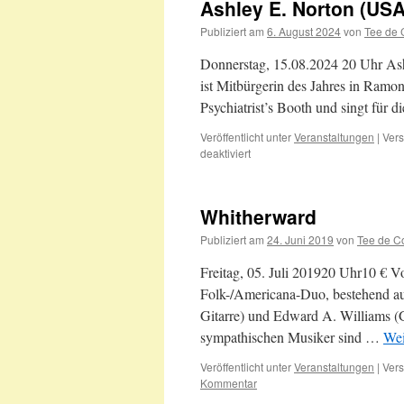
Ashley E. Norton (USA
Publiziert am
6. August 2024
von
Tee de 
Donnerstag, 15.08.2024 20 Uhr Ash
ist Mitbürgerin des Jahres in Ramon
Psychiatrist’s Booth und singt fü
Veröffentlicht unter
Veranstaltungen
|
Vers
für
deaktiviert
Ashley
E.
Norton
Whitherward
(USA)
15.08.2024
Publiziert am
24. Juni 2019
von
Tee de C
Freitag, 05. Juli 201920 Uhr10 € V
Folk-/Americana-Duo, bestehend au
Gitarre) und Edward A. Williams (G
sympathischen Musiker sind …
Wei
Veröffentlicht unter
Veranstaltungen
|
Vers
Kommentar