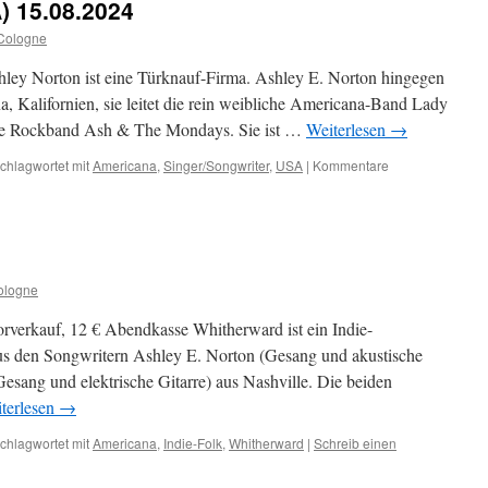
) 15.08.2024
Cologne
ley Norton ist eine Türknauf-Firma. Ashley E. Norton hingegen
a, Kalifornien, sie leitet die rein weibliche Americana-Band Lady
r die Rockband Ash & The Mondays. Sie ist …
Weiterlesen
→
chlagwortet mit
Americana
,
Singer/Songwriter
,
USA
|
Kommentare
ologne
orverkauf, 12 € Abendkasse Whitherward ist ein Indie-
s den Songwritern Ashley E. Norton (Gesang und akustische
esang und elektrische Gitarre) aus Nashville. Die beiden
terlesen
→
chlagwortet mit
Americana
,
Indie-Folk
,
Whitherward
|
Schreib einen